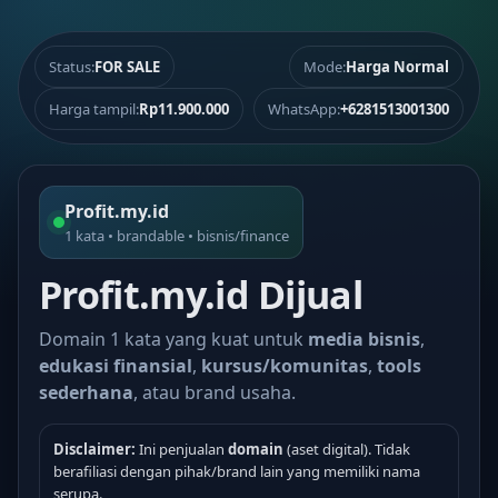
Status:
FOR SALE
Mode:
Harga Normal
Harga tampil:
Rp11.900.000
WhatsApp:
+6281513001300
Profit.my.id
1 kata • brandable • bisnis/finance
Profit.my.id Dijual
Domain 1 kata yang kuat untuk
media bisnis
,
edukasi finansial
,
kursus/komunitas
,
tools
sederhana
, atau brand usaha.
Disclaimer:
Ini penjualan
domain
(aset digital). Tidak
berafiliasi dengan pihak/brand lain yang memiliki nama
serupa.