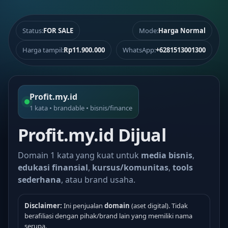
Status:
FOR SALE
Mode:
Harga Normal
Harga tampil:
Rp11.900.000
WhatsApp:
+6281513001300
Profit.my.id
1 kata • brandable • bisnis/finance
Profit.my.id Dijual
Domain 1 kata yang kuat untuk
media bisnis
,
edukasi finansial
,
kursus/komunitas
,
tools
sederhana
, atau brand usaha.
Disclaimer:
Ini penjualan
domain
(aset digital). Tidak
berafiliasi dengan pihak/brand lain yang memiliki nama
serupa.