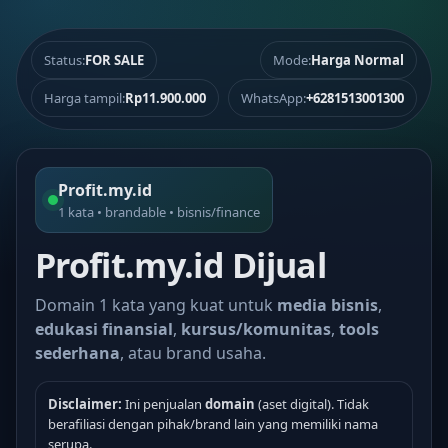
Status:
FOR SALE
Mode:
Harga Normal
Harga tampil:
Rp11.900.000
WhatsApp:
+6281513001300
Profit.my.id
1 kata • brandable • bisnis/finance
Profit.my.id Dijual
Domain 1 kata yang kuat untuk
media bisnis
,
edukasi finansial
,
kursus/komunitas
,
tools
sederhana
, atau brand usaha.
Disclaimer:
Ini penjualan
domain
(aset digital). Tidak
berafiliasi dengan pihak/brand lain yang memiliki nama
serupa.