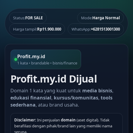
Status:
FOR SALE
Mode:
Harga Normal
Harga tampil:
Rp11.900.000
WhatsApp:
+6281513001300
Profit.my.id
1 kata • brandable • bisnis/finance
Profit.my.id Dijual
Domain 1 kata yang kuat untuk
media bisnis
,
edukasi finansial
,
kursus/komunitas
,
tools
sederhana
, atau brand usaha.
Disclaimer:
Ini penjualan
domain
(aset digital). Tidak
berafiliasi dengan pihak/brand lain yang memiliki nama
serupa.