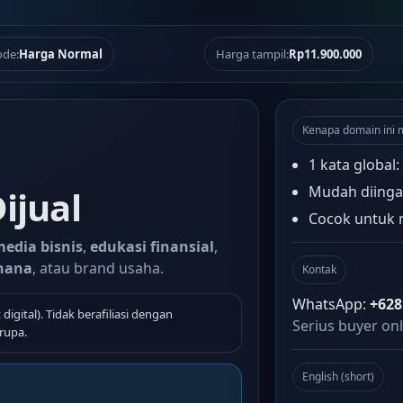
de:
Harga Normal
Harga tampil:
Rp11.900.000
Kenapa domain ini 
1 kata global:
Mudah diinga
Dijual
Cocok untuk n
edia bisnis
,
edukasi finansial
,
rhana
, atau brand usaha.
Kontak
WhatsApp:
+628
 digital). Tidak berafiliasi dengan
Serius buyer onl
rupa.
English (short)