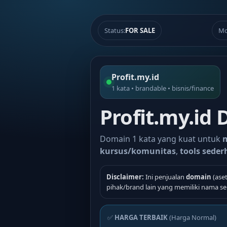
Status:
FOR SALE
Mo
Profit.my.id
1 kata • brandable • bisnis/finance
Profit.my.id 
Domain 1 kata yang kuat untuk
m
kursus/komunitas
,
tools sede
Disclaimer:
Ini penjualan
domain
(aset
pihak/brand lain yang memiliki nama se
✅
HARGA TERBAIK
(Harga Normal)