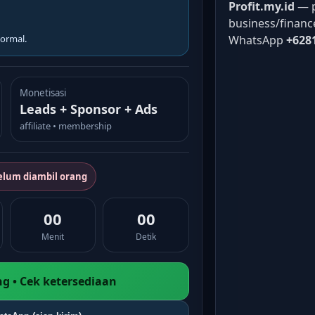
Profit.my.id
— p
business/financ
ormal.
WhatsApp
+628
Monetisasi
Leads + Sponsor + Ads
affiliate • membership
elum diambil orang
00
00
Menit
Detik
g • Cek ketersediaan