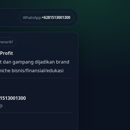
WhatsApp:
+6281513001300
menarik?
Profit
t dan gampang dijadikan brand
iche bisnis/finansial/edukasi
1513001300
y.