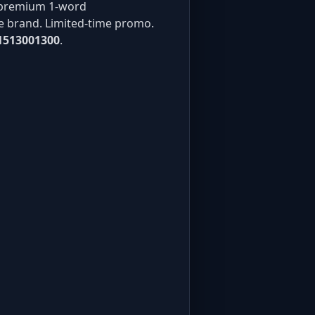
remium 1-word
e brand. Limited-time promo.
1513001300
.