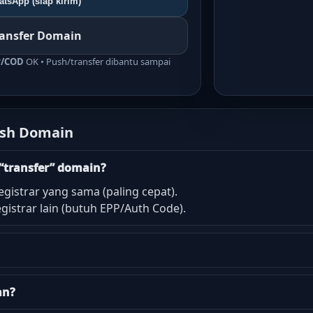
tsApp (siap kirim)
ransfer Domain
r/COD
OK • Push/transfer dibantu sampai
ush Domain
“transfer” domain?
egistrar yang sama (paling cepat).
gistrar lain (butuh EPP/Auth Code).
an?