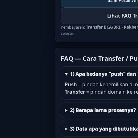
Salin Pesan Wha
Lihat FAQ T
Pembayaran:
Transfer BCA/BRI
•
Rekbe
selesai.
FAQ — Cara Transfer / P
1) Apa bedanya “push” dan 
Push
= pindah kepemilikan di r
Transfer
= pindah domain ke re
2) Berapa lama prosesnya?
3) Data apa yang dibutuhk